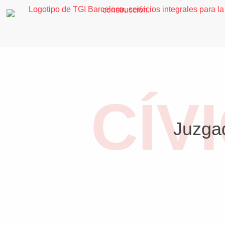
CÍV
Juzga