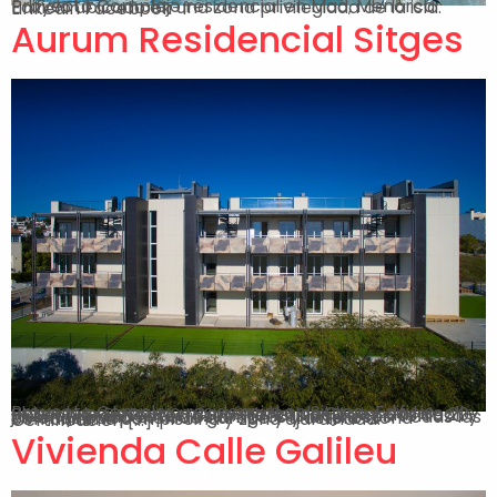
Proyecto Complejo residencial en Maó, Menorca. Edificio ubicado en una zona privilegiada de la isla. Linkedin Facebook-f
Aurum Residencial Sitges
Proyecto Complejo residencial en Sitges. Edificio ubicado en la zona más céntrica de Sitges, en la calle Robert de Reventós. Características Viviendas de 20 m2 con grandes terrazas. Plantas bajas con terraza y jardín privado Espacios amplios y luminosos. Todas las viviendas disponen de garage y trastero. Zona comunitaria con piscina y zona ajardinada. Certificación […]
Vivienda Calle Galileu